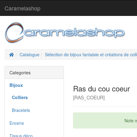
Caramelashop
Home
Catalogue
Sélection de bijoux fantaisie et créations de coll
Categories
Bijoux
Ras du cou coeur
[RAS_COEUR]
Colliers
Bracelets
Note 
Encens
Tissus déco